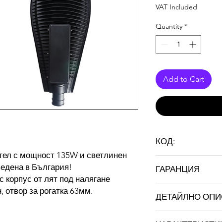
VAT Included
Quantity
*
Add to Cart
КОД:
тел с мощност 135W и светлинен
ST SL P135
ведена в България!
ГАРАНЦИЯ
с корпус от лят под налягане
36 месеца
 отвор за рогатка 63мм.
ДЕТАЙЛНО ОП
100% тествана проду