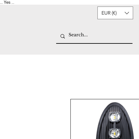
Yes
...
...
EUR (€)