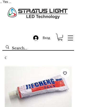
Yes
...
...
Вход