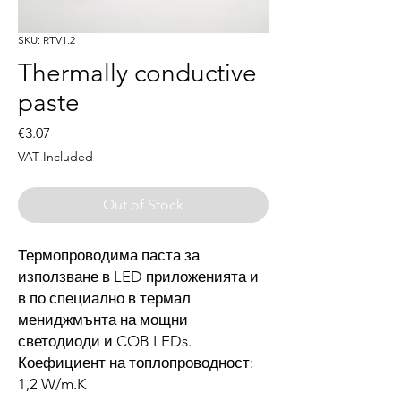
SKU: RTV1.2
Thermally conductive
paste
Price
€3.07
VAT Included
Out of Stock
Термопроводима паста за
използване в LED приложенията и
в по специално в термал
мениджмънта на мощни
светодиоди и COB LEDs.
Коефициент на топлопроводност:
1,2 W/m.K