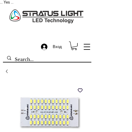
Yes
...
...
Вход