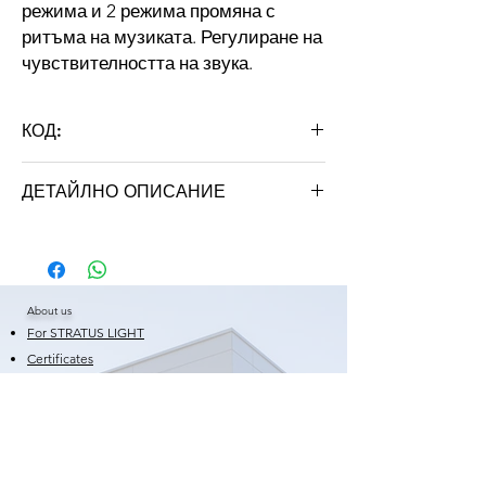
режима и 2 режима промяна с
ритъма на музиката. Регулиране на
чувствителността на звука.
КОД:
music-controler3A chanel
ДЕТАЙЛНО ОПИСАНИЕ
Спецификации:
Входно напрежение
DC 12-24V
About us
Максимална мощност
108W (12V)
For STRATUS LIGHT
Изходен ток
3A (на канал)
Certificates
Warranty
Обхват на
10м.
Shortcuts
дистанционното
News
Frequently Asked Questions
Размери на
15.5 / 7.6 /