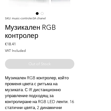
SKU: music-controler3A chanel
Музикален RGB
контролер
Price
€18.41
VAT Included
Out of Stock
Музикален RGB контролер, който
променя цвета с ритъма на
музиката. С IR дистанционно
управление подходящ за
контролиране на RGB LED ленти. 16
статични цвята, 2 динамични