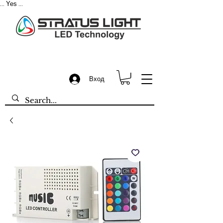
Yes
...
...
Вход