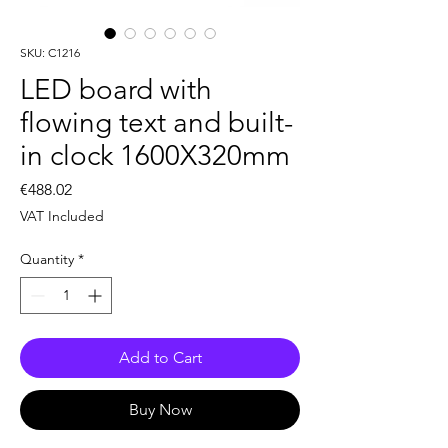
SKU: C1216
LED board with
flowing text and built-
in clock 1600X320mm
Price
€488.02
VAT Included
Quantity
*
Add to Cart
Buy Now