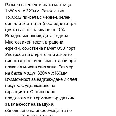
Размер на ефективната матрица
1680мм. х 320мм. Резолюция
1600х32 пиксела с червен, зелен,
син или жълт цвят(последните три
цвята са с оскъпяване от 10%.
Вграден часовник, дата, година.
Многоезичен текст, вградени
ефекти, собствена памет USB порт.
Употреба на открито или закрито,
висока яркост и четимост дори при
пряка слънчева светлина. Размер
на базов модул:320мм.х160мм.
Възможност за надграждане и след
покупка с удължаване на
гаранцията. Опционално
предлагаме и термометър, датчик
за влажност на въздуха,
обновяване на информацията по