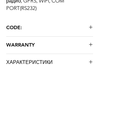
радио, GPRS, WIFI, COM
PORT(RS232)
CODE:
C1216
WARRANTY
24 месеца
ХАРАКТЕРИСТИКИ
Марка: STRATUS LIGHT
Тегло: 12.000 кг
About us
For STRATUS LIGHT
Certificates
Warranty
Shortcuts
News