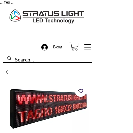
Yes
...
...
Вход