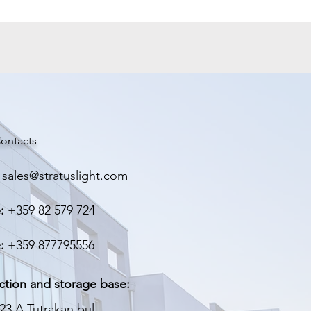
ура
5000/6000К
ние
24V
5W
920mm / 16mm
ontacts
 два
38mm
sales@stratuslight.com
:
+359 82 579 724
:
+359 877795556
ction and storage base:
23 A Tutrakan bul.