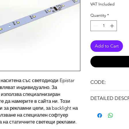
VAT Included
Quantity
*
Add to Cart
наситена със светодиоди Epistar
CODE:
авляват индивидуално. За
PIXPCB
е използва специалнизиран
DETAILED DESC
е да намерите в сайта ни. Този
 за рекламни цели, за backlight на
Чип
олзване на специален софтуер
а на статичните светещи реклами.
LED