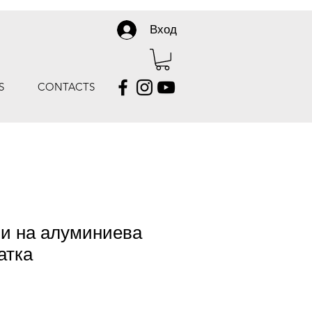
Вход
S
CONTACTS
ли на алуминиева
атка