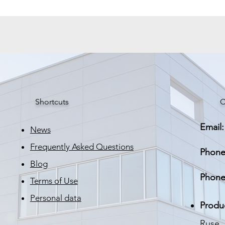
Цветна температ
Работно напреже
Максимална
консумация
Размери
Shortcuts
C
Разстояние между
пиксела
Email:
News
Frequently Asked Questions
Phone
Blog
Phone
Terms of Use
Personal data
Produ
Ruse, 