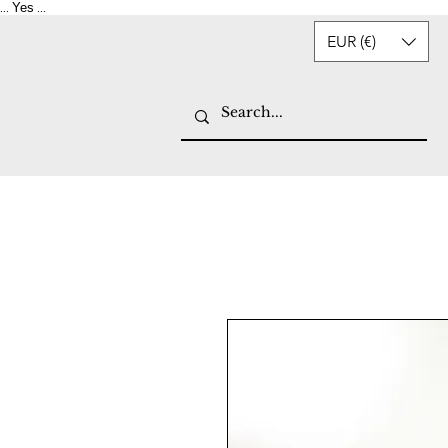
Yes
...
...
EUR (€)