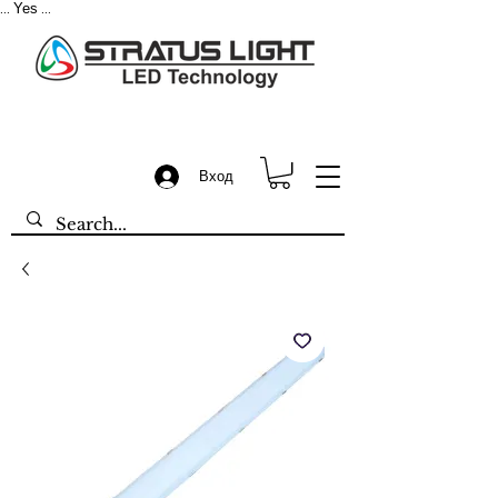
Yes
...
...
Вход