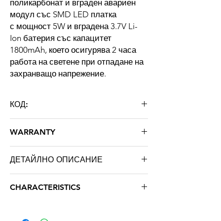
поликарбонат и вграден авариен
модул със SMD LED платка
с мощност 5W и вградена 3.7V Li-
Ion батерия със капацитет
1800mAh, което осигурява 2 часа
работа на светене при отпадане на
захранващо напрежение.
КОД:
PCL 40W Prof + Emergency
WARRANTY
36 months
ДЕТАЙЛНО ОПИСАНИЕ
Тип
Индустриално
CHARACTERISTICS
Мощност
40W
Марка: STRATUS LIGHT
Цветна температура: 6000К