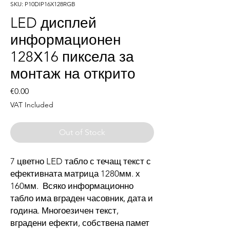
SKU: P10DIP16X128RGB
LED дисплей
информационен
128Х16 пиксела за
монтаж на открито
Price
€0.00
VAT Included
Out of Stock
7 цветно LED табло с течащ текст с
ефективната матрица 1280мм. х
160мм. Всяко информационно
табло има вграден часовник, дата и
година. Многоезичен текст,
вградени ефекти, собствена памет