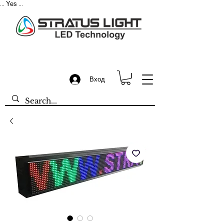
Yes
...
...
Вход