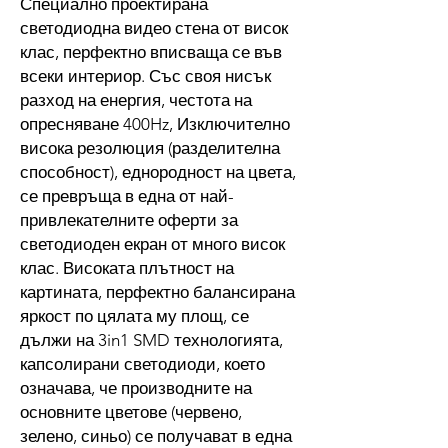
Специално проектирана
светодиодна видео стена от висок
клас, перфектно вписваща се във
всеки интериор. Със своя нисък
разход на енергия, честота на
опресняване 400Hz, Изключително
висока резолюция (разделителна
способност), еднородност на цвета,
се превръща в една от най-
привлекателните оферти за
светодиоден екран от много висок
клас. Високата плътност на
картината, перфектно балансирана
яркост по цялата му площ, се
дължи на 3in1 SMD технологията,
капсолирани светодиоди, което
означава, че производните на
основните цветове (червено,
зелено, синьо) се получават в една