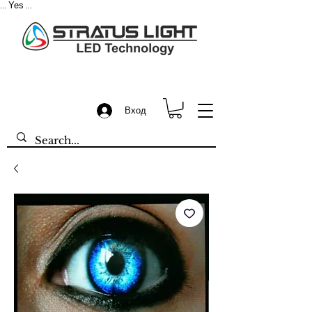
Yes
...
...
Вход