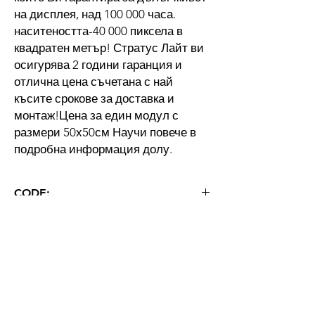
на дисплея, над 100 000 часа.
наситеността-40 000 пиксела в
квадратен метър! Стратус Лайт ви
осигурява 2 години гаранция и
отлична цена съчетана с най
късите срокове за доставка и
монтаж!Цена за един модул с
размери 50х50см Научи повече в
подробна информация долу.
CODE:
L1D1V4
WARRANTY
24 months
DETAILED DESCRIPTION
P5 LED Screen Pixel pitch mm 5 Density
CHARACTERISTICS
pixel/m' I 40000 Pixel composing SMD 3in1