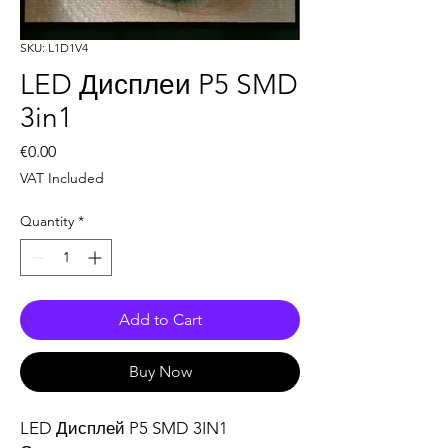
SKU: L1D1V4
LED Дисплеи P5 SMD
3in1
Price
€0.00
VAT Included
Quantity
*
Add to Cart
Buy Now
LED Дисплей P5 SMD 3IN1