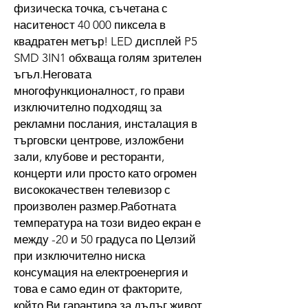
физическа точка, съчетана с
наситеност 40 000 пиксела в
квадратен метър! LED дисплей P5
SMD 3IN1 обхваща голям зрителен
ъгъл.Неговата
многофункционалност, го прави
изключително подходящ за
рекламни послания, инсталация в
търговски центрове, изложбени
зали, клубове и ресторанти,
концерти или просто като огромен
висококачествен телевизор с
произволен размер.Работната
температура на този видео екран е
между -20 и 50 градуса по Целзий
при изключително ниска
консумация на електроенергия и
това е само един от факторите,
който Ви гарантира за дълъг живот