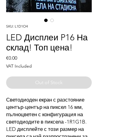
SKU: L1D1O4
LED Дисплеи P16 На
склад! Топ цена!
Price
€0.00
VAT Included
Out of Stock
Светодиоден екран с разстояние
център-център на пиксел 16 мм,
пълноцветен с конфигурация на
светодиодите в пиксела -1R1G1B.
LED дисплейте с този размер на
пиксела са най разпространени за