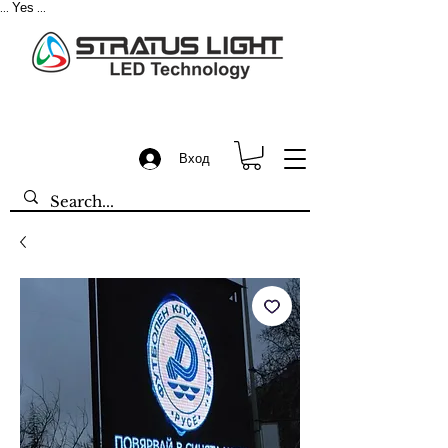
Yes
...
...
Вход