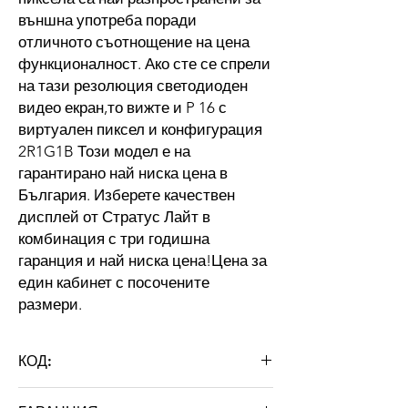
външна употреба поради
отличното съотнощение на цена
функционалност. Ако сте се спрели
на тази резолюция светодиоден
видео екран,то вижте и P 16 с
виртуален пиксел и конфигурация
2R1G1B Този модел е на
гарантирано най ниска цена в
България. Изберете качествен
дисплей от Стратус Лайт в
комбинация с три годишна
гаранция и най ниска цена!Цена за
един кабинет с посочените
размери.
КОД:
L1D1O4