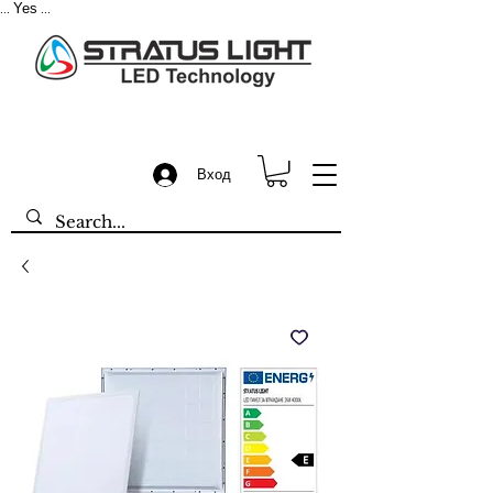
Yes
...
...
Вход