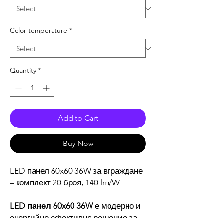
Color temperature
*
Quantity
*
Add to Cart
Buy Now
LED панел 60x60 36W за вграждане
– комплект 20 броя, 140 lm/W
LED панел 60x60 36W
е модерно и
енергийно ефективно решение за