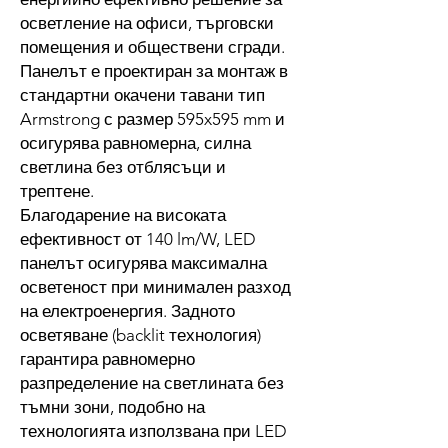
осветление на офиси, търговски
помещения и обществени сгради.
Панелът е проектиран за монтаж в
стандартни окачени тавани тип
Armstrong с размер 595x595 mm и
осигурява равномерна, силна
светлина без отблясъци и
трептене.
Благодарение на високата
ефективност от 140 lm/W, LED
панелът осигурява максимална
осветеност при минимален разход
на електроенергия. Задното
осветяване (backlit технология)
гарантира равномерно
разпределение на светлината без
тъмни зони, подобно на
технологията използвана при LED