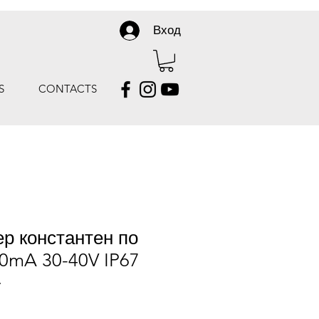
Вход
S
CONTACTS
р константен по
0mA 30-40V IP67
A