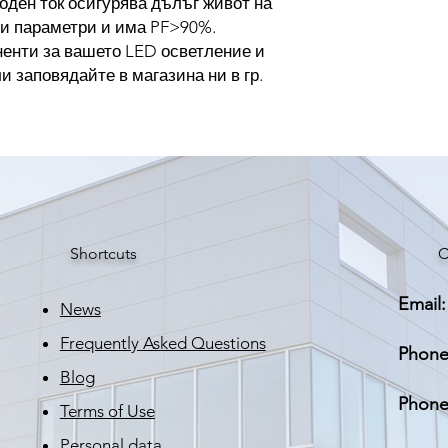
оден ток осигурява дълъг живот на
ток
и параметри и има PF>90%.
ненти за вашето LED осветление и
Размери
ли заповядайте в магазина ни в гр.
Тегло
Shortcuts
C
Email:
News
Frequently Asked Questions
Phone
Blog
Phone
Terms of Use
Personal data