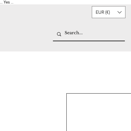
Yes
...
...
EUR (€)