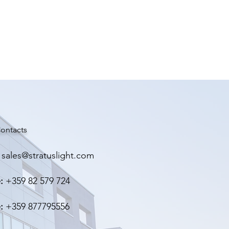
95мм, 29мм, 22мм.
0.210 кг.
ontacts
sales@stratuslight.com
:
+359 82 579 724
:
+359 877795556