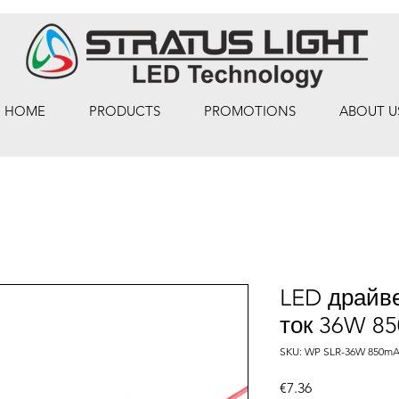
HOME
PRODUCTS
PROMOTIONS
ABOUT U
LED драйве
ток 36W 85
SKU: WP SLR-36W 850m
Price
€7.36