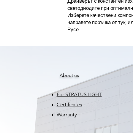
Драйверът с константен изх
светодиодите при оптималн
Изберете качествени компо
направете поръчка от тук, и
Русе
About us
For STRATUS LIGHT
Certificates
Warranty