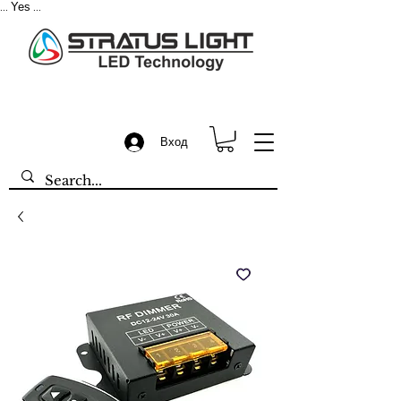
Yes
...
...
Вход