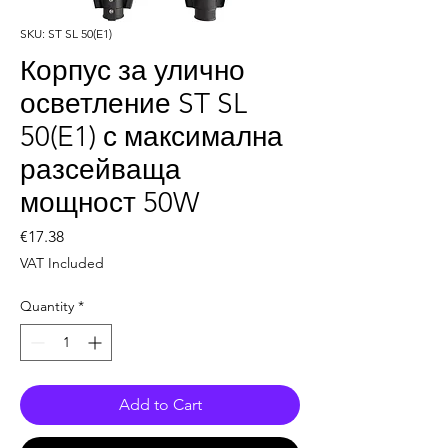
SKU: ST SL 50(E1)
Корпус за улично
осветление ST SL
50(E1) с максимална
разсейваща
мощност 50W
Price
€17.38
VAT Included
Quantity
*
Add to Cart