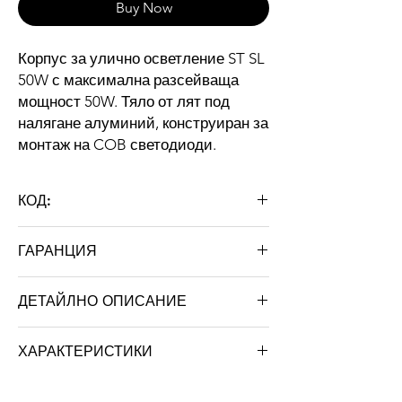
Buy Now
Корпус за улично осветление ST SL
50W с максимална разсейваща
мощност 50W. Тяло от лят под
налягане алуминий, конструиран за
монтаж на COB светодиоди.
КОД:
ST SL 50(E1)
ГАРАНЦИЯ
36 месеца
ДЕТАЙЛНО ОПИСАНИЕ
Корпус за улично осветление ST SL
ХАРАКТЕРИСТИКИ
50(E1) с максимална разсейваща мощност
50W. Корпус от отлят под налягане
Марка: STRATUS LIGHT
алуминий, конструиран за монтаж на