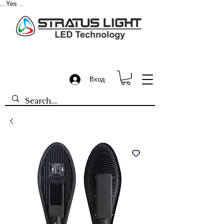
Yes
...
...
Вход