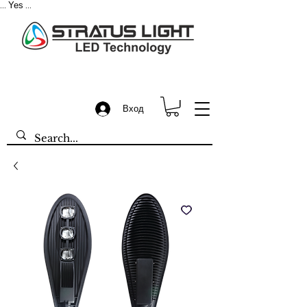
Yes
...
...
Вход