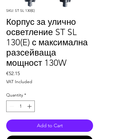
SKU: ST SL 130(E)
Корпус за улично
осветление ST SL
130(E) с максимална
разсейваща
мощност 130W
Price
€52.15
VAT Included
Quantity
*
Add to Cart