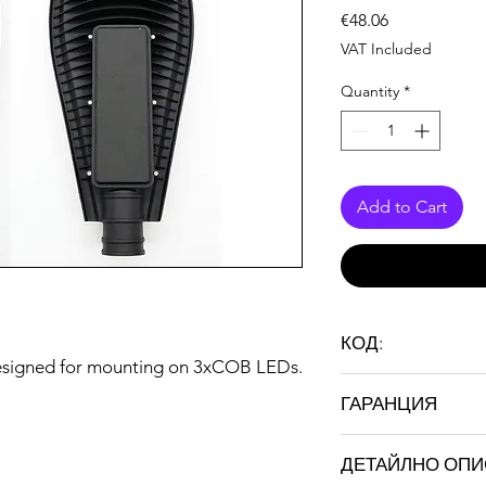
Price
€48.06
VAT Included
Quantity
*
Add to Cart
КОД:
esigned for mounting on 3xCOB LEDs.
ST SL 120 (E)
ГАРАНЦИЯ
36 months
ДЕТАЙЛНО ОП