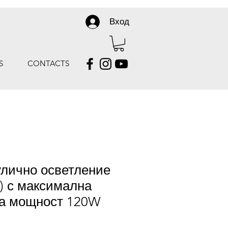
Вход
S
CONTACTS
улично осветление
E) с максимална
а мощност 120W