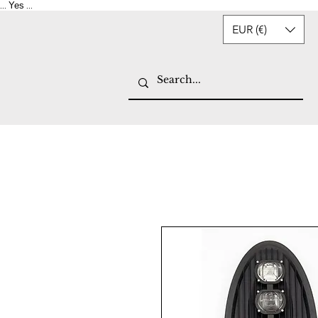
Yes
...
...
EUR (€)