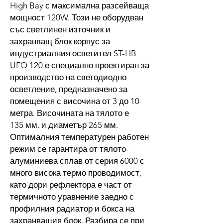
High Bay с максимална разсейваща
мощност 120W. Този не оборудван
със светлинен източник и
захранващ блок корпус за
индустриалния осветител ST-HB
UFO 120 е специално проектиран за
производство на светодиодно
осветление, предназначено за
помещения с височина от 3 до 10
метра. Височината на тялото е
135 мм. и диаметър 265 мм.
Оптималния температурен работен
режим се гарантира от тялото-
алуминиева сплав от серия 6000 с
много висока термо проводимост,
като дори рефлектора е част от
термичното уравнение заедно с
профилния радиатор и бокса на
захранващия блок. Разбира се при