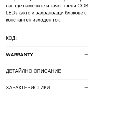
нас ще намерите и качествени COB
LEDs както и захранващи блокове с
константен изходен ток.
КОД:
ST-HB UFO 120E
WARRANTY
36 months
ДЕТАЙЛНО ОПИСАНИЕ
Type
Housing for
ХАРАКТЕРИСТИКИ
industrial LED
luminaire
Марка: STRATUS LIGHT
Цвят: черен
Model
ST-HB UFO 120E
Тегло: 2.900 кг
About us
Housing
Aluminum series
For STRATUS LIGHT
6000