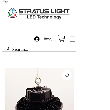
Yes
...
...
Вход