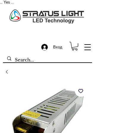
Yes
...
...
Вход