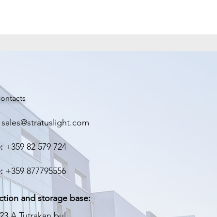
м.
рафитни подложки с подходящ
опроводимост!
ontacts
sales@stratuslight.com
:
+359 82 579 724
:
+359 877795556
ction and storage base:
23 A Tutrakan bul.