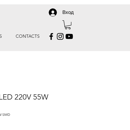
Вход
S
CONTACTS
LED 220V 55W
5W SMD