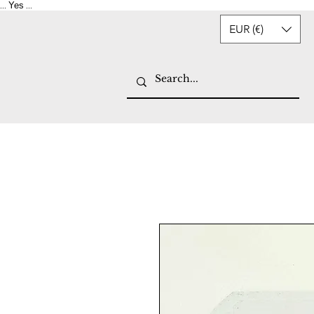
Yes
...
...
EUR (€)