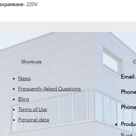
Размери: 92х72х4 м
хранване- 220V
пасти/лепила или г
коефицент на топл
Shortcuts
C
Email:
News
Frequently Asked Questions
Phone
Blog
Phone
Terms of Use
Personal data
Produ
Ruse, 