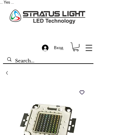
Yes
...
...
Вход