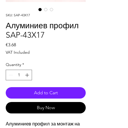
SKU: SAP-43X17
Алуминиев профил
SAP-43X17
Price
€3.68
VAT Included
Quantity
*
Add to Cart
Buy Now
Алуминиев профил за монтаж на