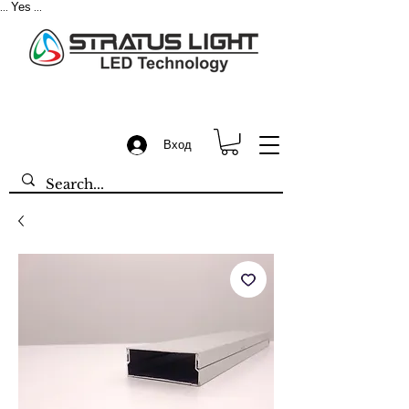
Yes
...
...
Вход