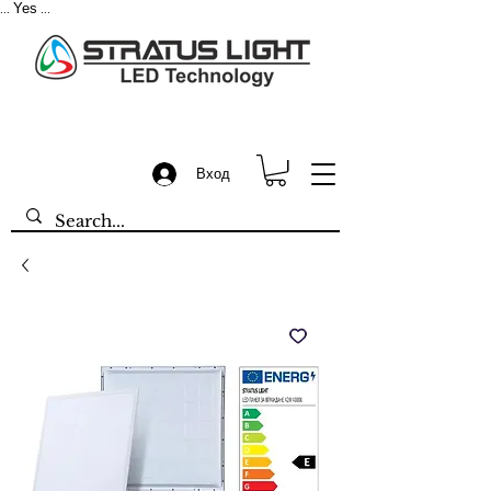
Yes
...
...
Вход