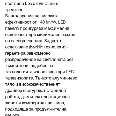
светлина без отблясъци и
трептене.
Благодарение на високата
ефективност от 140 lm/W, LED
панелът осигурява максимална
осветеност при минимален разход
на електроенергия. Задното
осветяване (backlit технология)
гарантира равномерно
разпределение на светлината без
тъмни зони, подобно на
технологията използвана при LED
телевизорите. Тънкото алуминиево
тяло и висококачественият
драйвер осигуряват стабилна
работа, дълъг експлоатационен
живот и комфортна светлина,
подходяща за продължителна
работа.