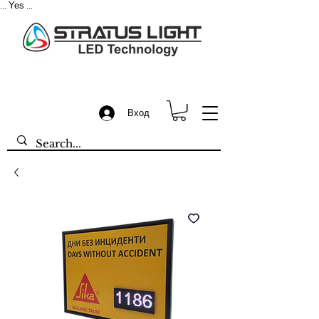
Yes
...
...
Вход