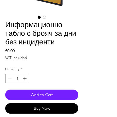
Информационно
табло с брояч за дни
без инциденти
Price
€0.00
VAT Included
Quantity
*
Add to Cart
Buy Now