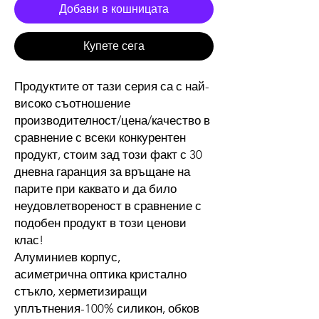
Добави в кошницата
Купете сега
Продуктите от тази серия са с най-
високо съотношение
производителност/цена/качество в
сравнение с всеки конкурентен
продукт, стоим зад този факт с 30
дневна гаранция за връщане на
парите при каквато и да било
неудовлетвореност в сравнение с
подобен продукт в този ценови
клас!
Алуминиев корпус,
асиметрична оптика кристално
стъкло, херметизиращи
уплътнения-100% силикон, обков