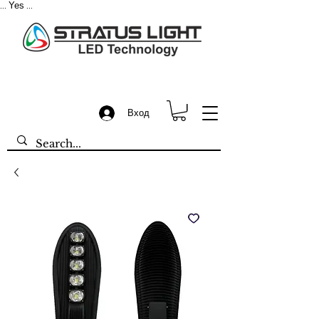
Yes
...
...
Вход