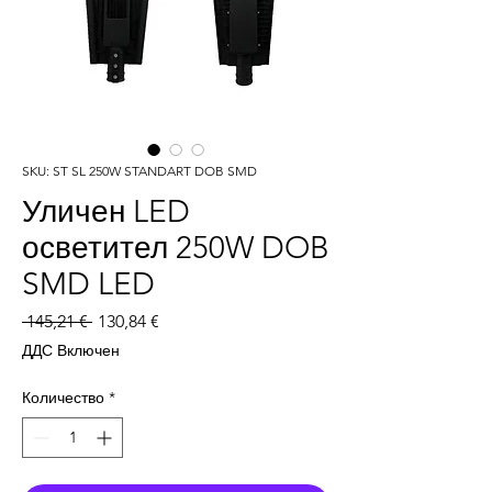
SKU: ST SL 250W STANDART DOB SMD
Уличен LED
осветител 250W DOB
SMD LED
Редовна
Продажна
 145,21 € 
130,84 €
цена
цена
ДДС Включен
Количество
*