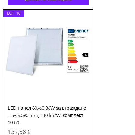
LOT 10
LED панел 60x60 36W за вграждане
– 595x595 mm, 140 lm/W, комплект
10 бр.
Цена
152,88 €