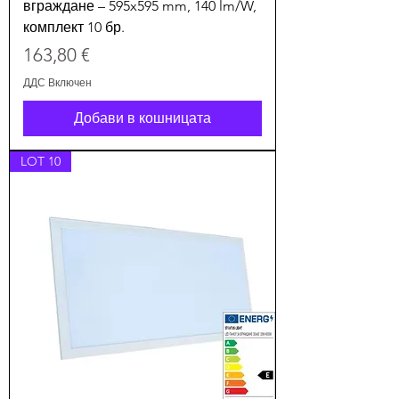
вграждане – 595x595 mm, 140 lm/W,
комплект 10 бр.
Цена
163,80 €
ДДС Включен
Добави в кошницата
LOT 10