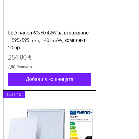
LED панел 60x60 42W за вграждане
– 595x595 mm, 140 lm/W, комплект
20 бр.
Цена
284,80 €
ДДС Включен
Добави в кошницата
LOT 10