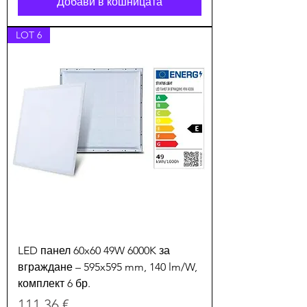
Добави в кошницата
LOT 6
LED панел 60x60 49W 6000K за
вграждане – 595x595 mm, 140 lm/W,
комплект 6 бр.
Цена
111,36 €