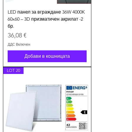
LED панел за вграждане 36W 4000K
60x60 – 3D призматичен акрилат -2
бр.
Цена
36,08 €
ДДС Включен
Добави в кошницата
LOT 20