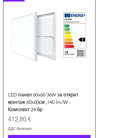
LED панел 60x60 36W за открит
монтаж 60x60см ,140 lm/W -
Комплект 24 бр
Цена
412,80 €
ДДС Включен