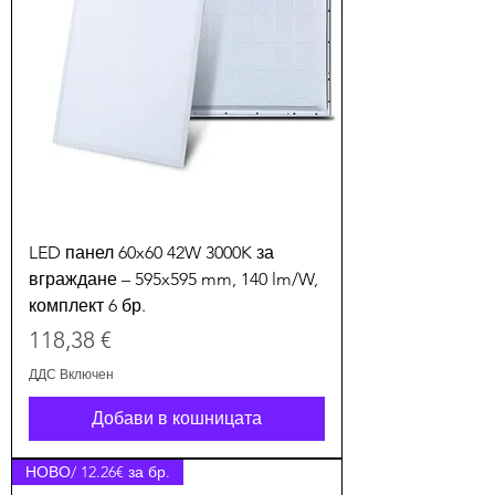
LED панел 60x60 42W 3000K за
вграждане – 595x595 mm, 140 lm/W,
комплект 6 бр.
Цена
118,38 €
ДДС Включен
Добави в кошницата
НОВО/ 12.26€ за бр.