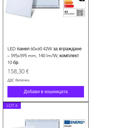
LED панел 60x60 42W за вграждане
– 595x595 mm, 140 lm/W, комплект
10 бр.
Цена
158,30 €
ДДС Включен
Добави в кошницата
LOT 6