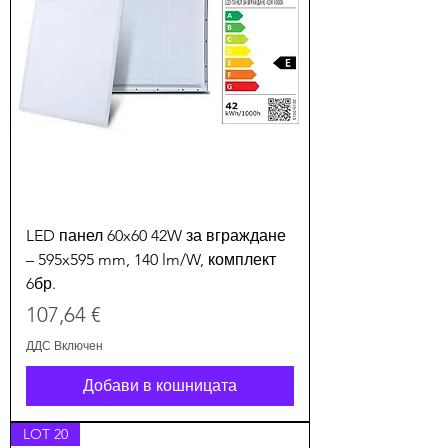
LED панел 60x60 42W за вграждане
– 595x595 mm, 140 lm/W, комплект
6бр.
Цена
107,64 €
ДДС Включен
Добави в кошницата
LOT 20