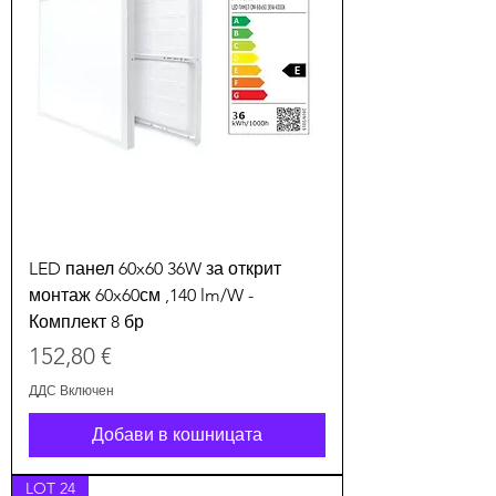
LED панел 60x60 36W за открит
монтаж 60x60см ,140 lm/W -
Комплект 8 бр
Цена
152,80 €
ДДС Включен
Добави в кошницата
LOT 24