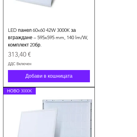
LED панел 60x60 42W 3000K за
вграждане – 595x595 mm, 140 lm/W,
комплект 20бр.
Цена
313,40 €
ДДС Включен
Добави в кошницата
НОВО 3000K