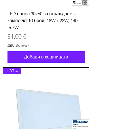
LED панел 30x60 за вграждане –
комплект 10 броя, 18W / 22W, 140
lm/W
Цена
81,00 €
ДДС Включен
Добави в кошницата
LOT 4