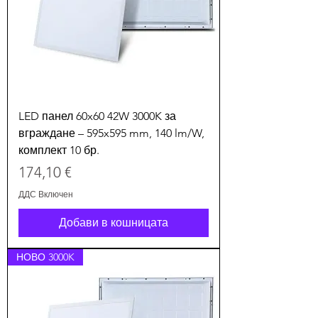
LED панел 60x60 42W 3000K за
вграждане – 595x595 mm, 140 lm/W,
комплект 10 бр.
Цена
174,10 €
ДДС Включен
Добави в кошницата
НОВО 3000K