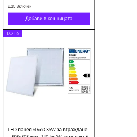
ДДС Включен
Добави в кошницата
LOT 6
LED панел 60x60 36W за вграждане
– 595x595 mm, 140 lm/W, комплект 6