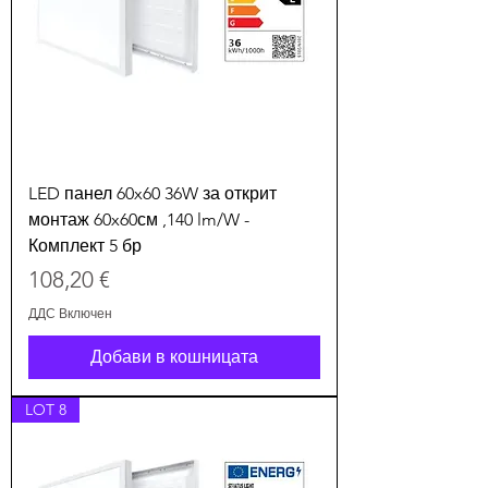
LED панел 60x60 36W за открит
монтаж 60x60см ,140 lm/W -
Комплект 5 бр
Цена
108,20 €
ДДС Включен
Добави в кошницата
LOT 8