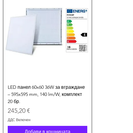
LED панел 60x60 36W за вграждане
– 595x595 mm, 140 lm/W, комплект
20 бр.
Цена
245,20 €
ДДС Включен
Добави в кошницата