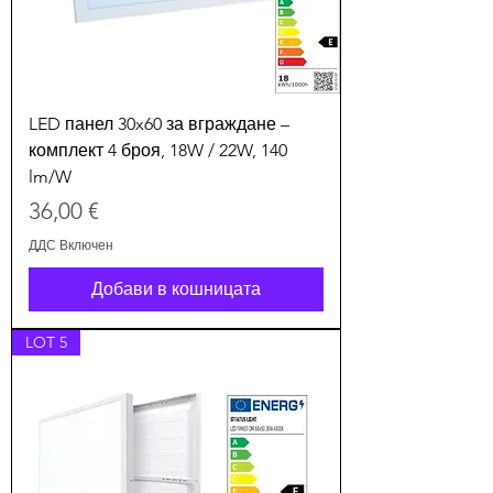
LED панел 30x60 за вграждане –
комплект 4 броя, 18W / 22W, 140
lm/W
Цена
36,00 €
ДДС Включен
Добави в кошницата
LOT 5