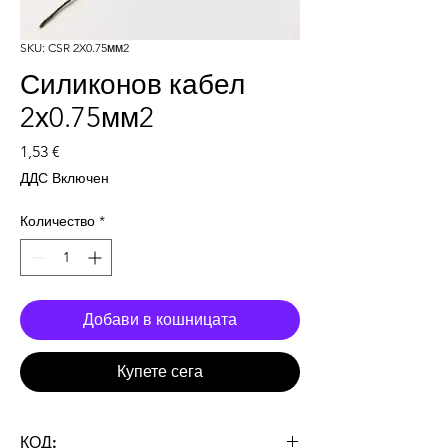
SKU: CSR 2X0.75мм2
Силиконов кабел
2х0.75мм2
Цена
1,53 €
ДДС Включен
Количество
*
Добави в кошницата
Купете сега
КОД: