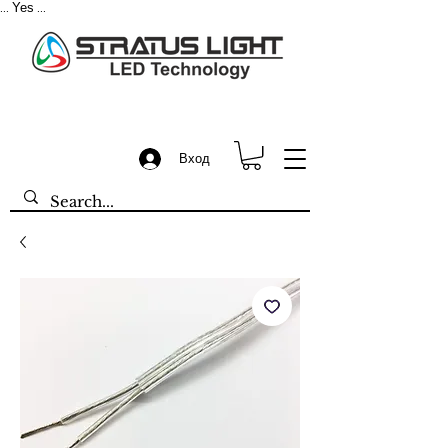
Yes
...
...
Вход