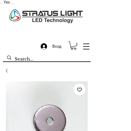
Yes
...
...
Вход