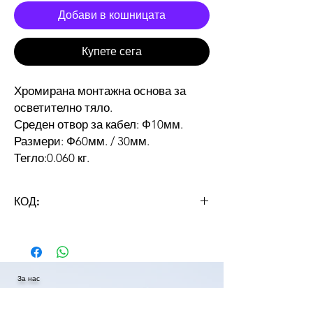
Добави в кошницата
Купете сега
Хромирана монтажна основа за
осветително тяло.
Среден отвор за кабел: Ф10мм.
Размери: Ф60мм. / 30мм.
Тегло:0.060 кг.
КОД:
BASE 60*30
За нас
За STRATUS LIGHT
Сертификати