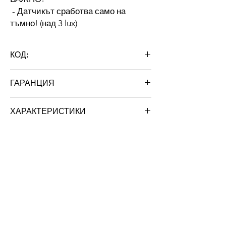
- Датчикът сработва само на
тъмно! (над 3 lux)
КОД:
PIR5-24V 60W
ГАРАНЦИЯ
24 месеца
ХАРАКТЕРИСТИКИ
Цвят: бял
Тегло: 0.050 кг
За нас
За STRATUS LIGHT
Сертификати
Гаранция
Нашите проекти
Бързи връзки