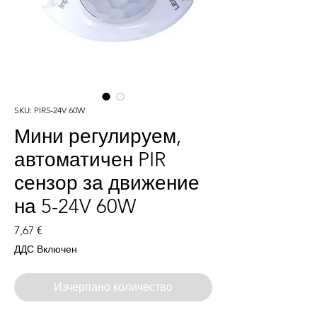
SKU: PIR5-24V 60W
Мини регулируем,
автоматичен PIR
сензор за движение
на 5-24V 60W
Цена
7,67 €
ДДС Включен
Изчерпано количество