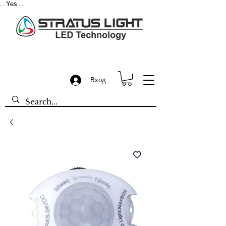
Yes
...
...
Вход