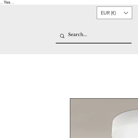
Yes
...
...
EUR (€)