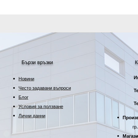
Размери
Височина
Защита
Бързи връзки
К
Име
Новини
Често задавани въпроси
Тел
Блог
Тел
Условия за ползване
Лични данни
Произв
гр. Р
Магази