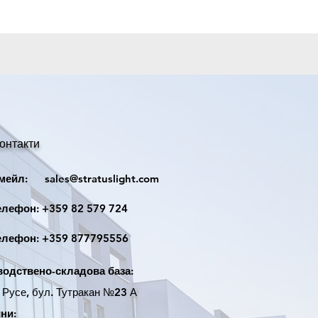
Ф220mm
55mm
IP44
онтакти
йл:
sales@stratuslight.com
ефон:
+359 82 579 724
ефон:
+359 877795556
одствено-складова база:
усе, бул. Тутракан №23 А
ни: