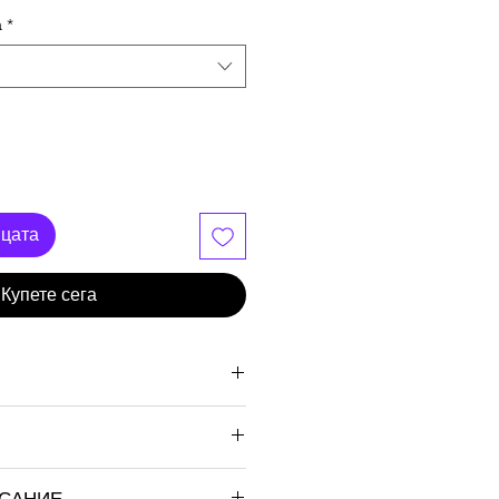
а
*
ицата
Купете сега