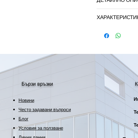
ДЕТАЙЛНО ОП
Тип
ХАРАКТЕРИСТИ
Мощност
Марка: STRATUS LI
Цвят: бял
Захранващо
напрежение
Интензитет на
светлината
Размери
Бързи връзки
К
Височина
Име
Новини
Тегло
Често задавани въпроси
Тел
Блог
Защита
Тел
Условия за ползване
Лични данни