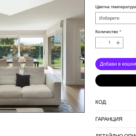
Цветна температур
Изберете
Количество
*
Добави в кошн
КОД:
FREQ SQUARE 12W
ГАРАНЦИЯ
36 месеца