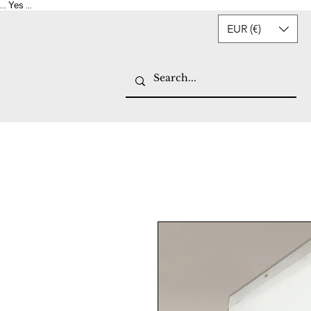
Yes
...
...
EUR (€)