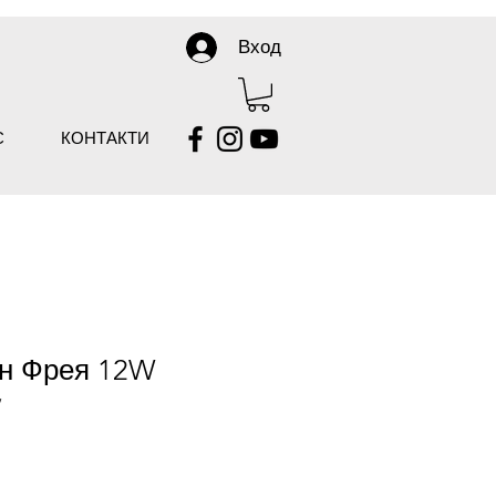
Вход
С
КОНТАКТИ
н Фрея 12W
W