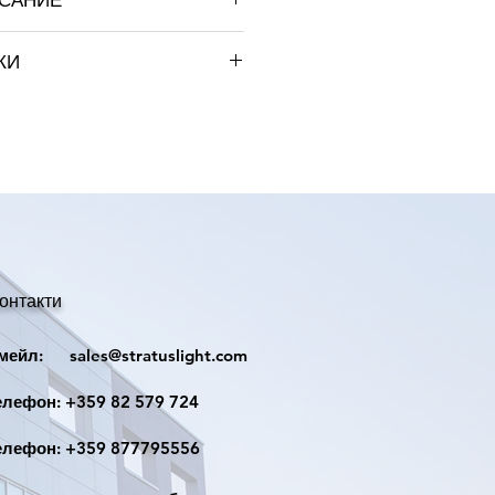
ИСАНИЕ
LED плафон
КИ
12W
GHT
AC85 – 265V 50Hz
1200 lm
120x120mm
онтакти
55mm
йл:
sales@stratuslight.com
0.350 kg.
ефон:
+359 82 579 724
IP44
ефон:
+359 877795556