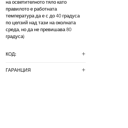
на осветителното тяло като
правилото е работната
температура да е с до 40 градуса
по целзий над тази на околната
среда, но да не превишава 80
градуса)
КОД:
3W F22 12V
ГАРАНЦИЯ
Марка:STRATUS LIGHT
36 месеца
За нас
За STRATUS LIGHT
Сертификати
Гаранция
Нашите проекти