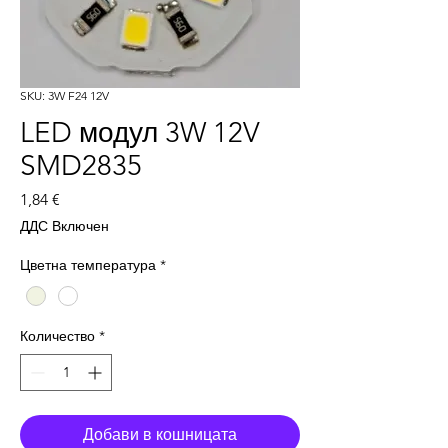
SKU: 3W F24 12V
LED модул 3W 12V
SMD2835
Цена
1,84 €
ДДС Включен
Цветна температура
*
Количество
*
Добави в кошницата