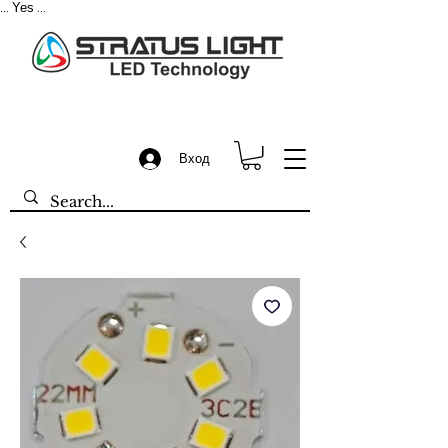
Yes
...
...
Вход