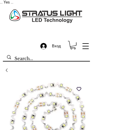
Yes
...
...
Вход