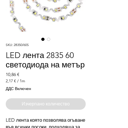
SKU: 28350/60S
LED лента 2835 60
светодиода на метър
Цена
10,86 €
2,17 €
/
1m
2,17 €
ДДС Включен
на
1
Метър
Изчерпано количество
LED лента която позволява огъване
във всички посоки, подходяща за