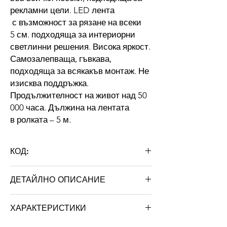
рекламни цели. LED лента
с възможност за рязане на всеки
5 см. подходяща за интериорни
светлинни решения. Висока яркост.
Самозалепваща, гъвкава,
подходяща за всякакъв монтаж. Не
изисква поддръжка.
Продължителност на живот над 50
000 часа. Дължина на лентата
в ролката – 5 м.
КОД:
28350/60S
ДЕТАЙЛНО ОПИСАНИЕ
Tип
LED лента
ХАРАКТЕРИСТИКИ
Светодиод
2835