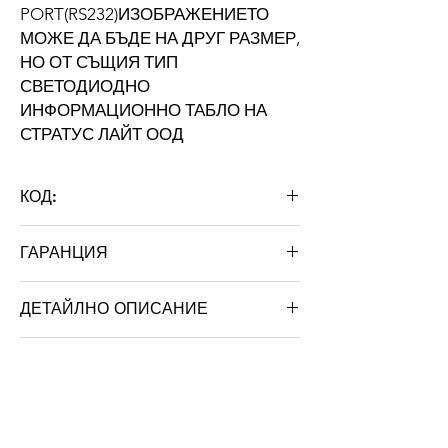
PORT(RS232)ИЗОБРАЖЕНИЕТО
МОЖЕ ДА БЪДЕ НА ДРУГ РАЗМЕР,
НО ОТ СЪЩИЯ ТИП
СВЕТОДИОДНО
ИНФОРМАЦИОННО ТАБЛО НА
СТРАТУС ЛАЙТ ООД
КОД:
O32X192R
ГАРАНЦИЯ
24 месеца
ДЕТАЙЛНО ОПИСАНИЕ
ХАРАКТЕРИСТИКИ
Размери на дисплея
320мм. х
1920мм
Марка: STRATUS LIGHT
Тегло: 5.000 кг
Резолюция на модула
16x32 (P10)