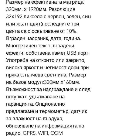
Размер на ефективната матрица
320мм. х 1920мм. Резолюция
32х192 пиксела с червен, зелен, син
или жълт цвят(последните три
цвята са с оскъпяване от 10%.
Вграден часовник, дата, година.
Многоезичен текст, вградени
ефекти, собствена памет USB порт.
Употреба на открито или закрито,
висока яркост и четимост дори при
пряка слънчева светлина. Размер
на базов модул:320мм.х160мм.
Възможност за надграждане и след
покупка с удължаване на
гаранцията. Опционално
предлагаме и термометър, датчик
за влажност на въздуха,
обновяване на информацията по
радио, GPRS, WIFI, COM