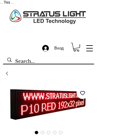
Yes
...
...
Вход