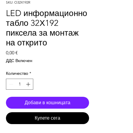
SKU: O32X192R
LED информационно
табло 32Х192
пиксела за монтаж
на открито
Цена
0,00 €
ДДС Включен
Количество
*
Добави в кошницата
Купете сега