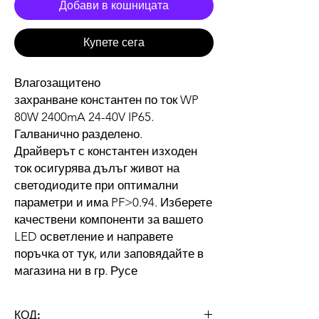
Добави в кошницата
Купете сега
Влагозащитено
захранване константен по ток WP
80W 2400mA 24-40V IP65.
Галванично разделено.
Драйверът с константен изходен
ток осигурява дълъг живот на
светодиодите при оптимални
параметри и има PF>0.94. Изберете
качествени компоненти за вашето
LED осветление и направете
поръчка от тук, или заповядайте в
магазина ни в гр. Русе
КОД: