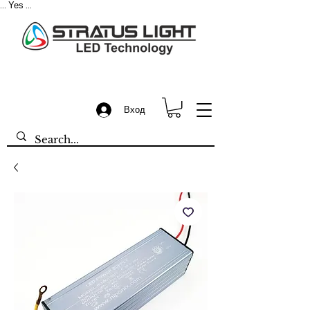
Yes
...
...
Вход