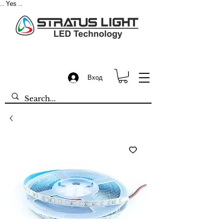
Yes
...
...
Вход