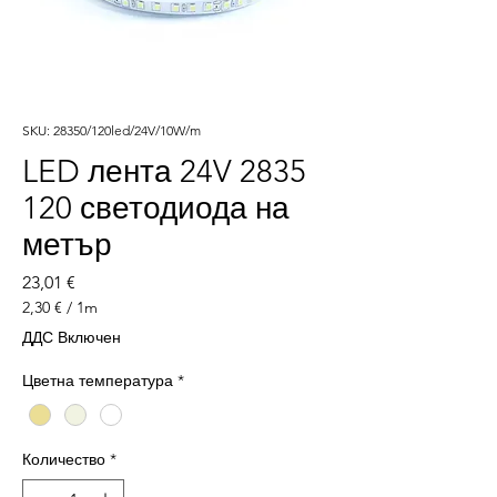
SKU: 28350/120led/24V/10W/m
LED лента 24V 2835
120 светодиода на
метър
Цена
23,01 €
2,30 €
/
1m
2,30 €
ДДС Включен
на
1
Цветна температура
*
Метър
Количество
*