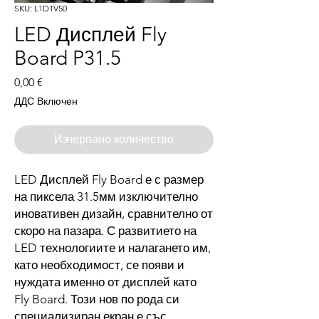
SKU: L1D1V50
LED Дисплей Fly
Board P31.5
Цена
0,00 €
ДДС Включен
Изчерпано количество
LED Дисплей Fly Board е с размер
на пиксела 31.5мм изключително
иновативен дизайн, сравнително от
скоро на пазара. С развитието на
LED технологиите и налагането им,
като необходимост, се появи и
нуждата именно от дисплей като
Fly Board. Този нов по рода си
специализиран екран е със