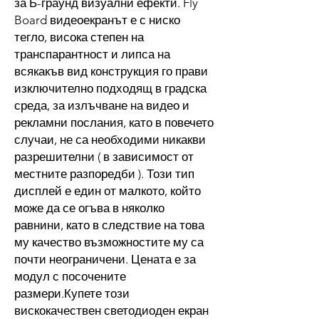
за Б-граунд визуални ефекти. Fly
Board видеоекранът е с ниско
тегло, висока степен на
транспарантност и липса на
всякакъв вид конструкция го прави
изключително подходящ в градска
среда, за излъчване на видео и
рекламни послания, като в повечето
случаи, не са необходими никакви
разрешителни ( в зависимост от
местните разпоредби ). Този тип
дисплей е един от малкото, който
може да се огъва в няколко
равнини, като в следствие на това
му качество възможностите му са
почти неограничени. Цената е за
модул с посочените
размери.Купете този
вискокачествен светодиоден екран