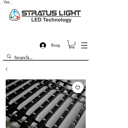
Yes
...
...
Вход