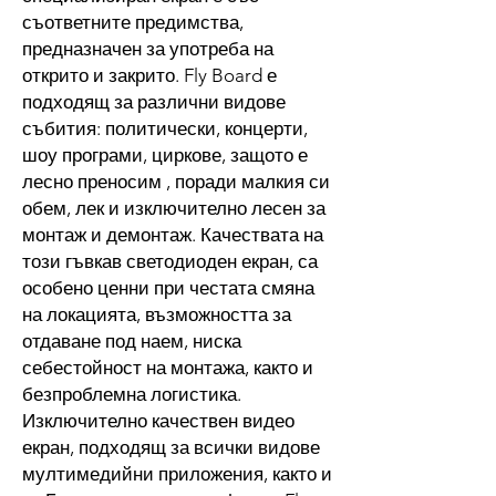
съответните предимства,
предназначен за употреба на
открито и закрито. Fly Board е
подходящ за различни видове
събития: политически, концерти,
шоу програми, циркове, защото е
лесно преносим , поради малкия си
обем, лек и изключително лесен за
монтаж и демонтаж. Качествата на
този гъвкав светодиоден екран, са
особено ценни при честата смяна
на локацията, възможността за
отдаване под наем, ниска
себестойност на монтажа, както и
безпроблемна логистика.
Изключително качествен видео
екран, подходящ за всички видове
мултимедийни приложения, както и