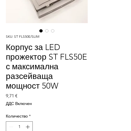
SKU: ST FLS50E/SLIM
Корпус за LED
прожектор ST FLS50E
с максимална
разсейваща
мощност 50W
Цена
9,71 €
ДДС Включен
Количество
*