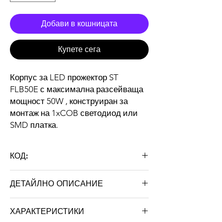
Добави в кошницата
Купете сега
Корпус за LED прожектор ST
FLB50E с максимална разсейваща
мощност 50W , конструиран за
монтаж на 1xCOB светодиод или
SMD платка.
КОД:
ST FLS50E/SLIM
ДЕТАЙЛНО ОПИСАНИЕ
Тип
Прожектор
ХАРАКТЕРИСТИКИ