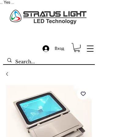
Yes
...
...
Вход