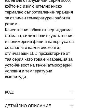
налягане от алуминий серия 6000,
който е с изключително ниско
термално съпротивление-гаранция
за отличен температурен работен
режим.
Качествения обков от неръждаема
стомана, силиконовите уплътнения
и полимерния финиш на корпуса са
останалите важни елементи,
отличаващи LED прожекторите от
тая серия
като това е и гаранция за
устойчивост на тежки атмосферни
условия и температурни
амплитуди.
КОД:
Stellar-200E
ДЕТАЙЛНО ОПИСАНИЕ