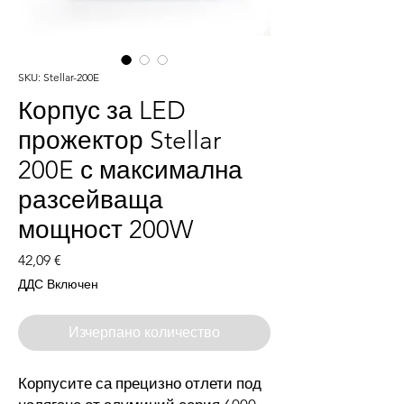
SKU: Stellar-200E
Корпус за LED
прожектор Stellar
200E с максимална
разсейваща
мощност 200W
Цена
42,09 €
ДДС Включен
Изчерпано количество
Корпусите са прецизно отлети под