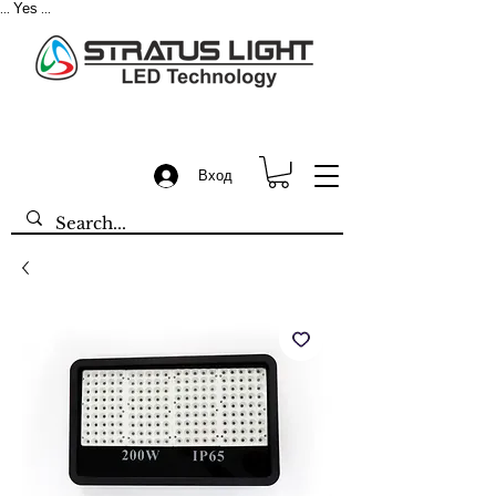
Yes
...
...
Вход