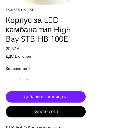
SKU: STB-HB 100E
Корпус за LED
камбана тип High
Bay STB-HB 100E
Цена
20,87 €
ДДС Включен
Количество
*
Добави в кошницата
Купете сега
STB-HB 100E е корпус за