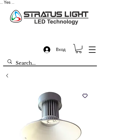
Yes
...
...
Вход