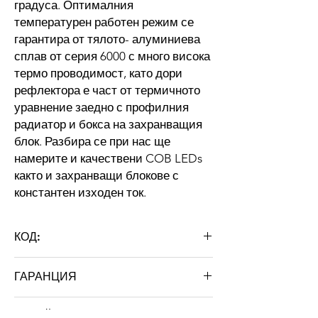
градуса. Оптималния
температурен работен режим се
гарантира от тялото- алуминиева
сплав от серия 6000 с много висока
термо проводимост, като дори
рефлектора е част от термичното
уравнение заедно с профилния
радиатор и бокса на захранващия
блок. Разбира се при нас ще
намерите и качествени COB LEDs
както и захранващи блокове с
константен изходен ток.
КОД:
ГАРАНЦИЯ
STB-HB 100E
36 месеца
ДЕТАЙЛНО ОПИСАНИЕ