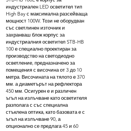
индустриален LED осветител тип
High Bay с максимална разсейваща
мощност 100W. Този не оборудван
със светлинен източник и
захранваш блок корпус за
индустриалния осветител STB-HB
100 е специално проектиран за
производство на светодиодно
осветление, предназначено за
помещения с височина от 3 до 10
метра. Височината на тялото е 370
мм. а диаметърът на рефлектора
450 мм. Осигурен е и различен
ъгъл на излъчване като осветителя
разполага с със специална
стъклена оптика, като базовата е с
ъгъл на излъчване 90, а
опционално се предлага 45 и 60