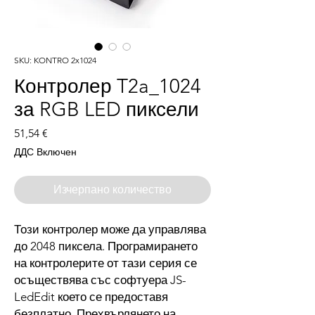
SKU: KONTRO 2x1024
Контролер T2a_1024
за RGB LED пиксели
Цена
51,54 €
ДДС Включен
Изчерпано количество
Този контролер може да управлява
до 2048 пиксела. Програмирането
на контролерите от тази серия се
осъществява със софтуера JS-
LedEdit което се предоставя
безплатно. Прехвърлянето на