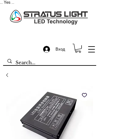
Yes
...
...
Вход