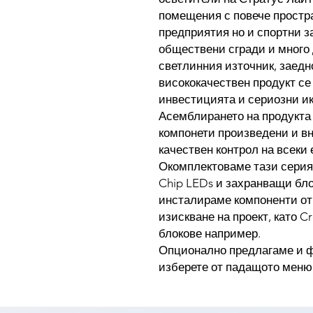
помещения с повече простр
предприятия но и спортни з
обществени сгради и много 
светлинния източник, заедн
висококачествен продукт се
инвестицията и сериозни ик
Асемблирането на продукта 
компонети произведени и вн
качествен контрол на всеки 
Окомплектоваме тази серия 
Chip LEDs и захранващи блоко
инсталираме компоненти от
изискване на проект, като 
блокове например.
Опционално предлагаме и ф
изберете от падащото меню