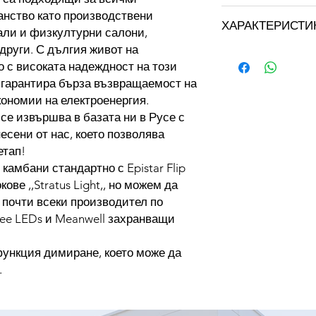
анство като производствени
Тип
ХАРАКТЕРИСТИ
али и физкултурни салони,
други. С дългия живот на
Марка: STRATUS LI
Модел
о с високата надеждност на този
Цвят: сив
Цветна температура:
 гарантира бърза възвращаемост на
Консумирана мощ
Тегло: 3.350 кг
ономии на електроенергия.
се извършва в базата ни в Русе с
Светлинен поток
есени от нас, което позволява
етап!
Цветна температу
камбани стандартно с Epistar Flip
Ъгъл на излъчван
ве ,,Stratus Light,, но можем да
 почти всеки производител по
Индекс на
Cree LEDs и Meanwell захранващи
цветопредаване
ункция димиране, което може да
Входно напрежен
.
Степен на влаго и
прахозащита