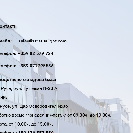
Алуминий
ура
-30 °C до +45 °C
онтакти
аж
от 3 до 8 метра
йл:
sales@stratuslight.com
410 мм.
ефон:
+359 82 579 724
320 мм.
ефон:
+359 877795556
3,350 кг.
одствено-складова база:
ция
3 години
усе, бул. Тутракан №23 А
ни:
усе, ул. Цар Освободител №36
ботно време /понеделник-петък/ от 09:30ч. до 19:30ч.
: от 10:00ч. до 15:00ч.
лефон: +359 879 557 550