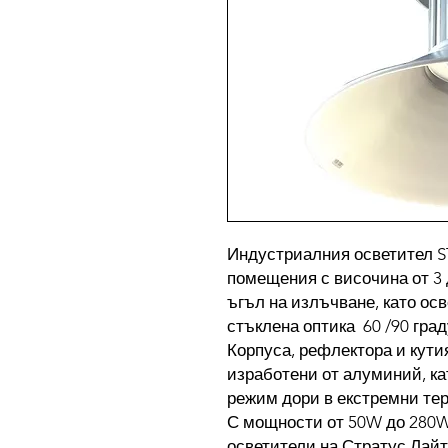
Индустриалния осветител S
помещения с височина от 3 
ъгъл на излъчване, като ос
стъклена оптика 60 /90 град
Корпуса, рефлектора и кути
изработени от алуминий, к
режим дори в екстремни те
С мощности от 50W до 280
осветители на Стратус Лайт