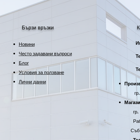
Корпус
Работна температ
Бързи връзки
К
Височина на монт
Име
Новини
Диаметър на
рефлектора
Често задавани въпроси
Тел
Блог
Височина
Тел
Условия за ползване
Тегло
Лични данни
Произв
Стандартна гаран
гр. Р
Магази
гр. Р
Р
а
Събота
Те