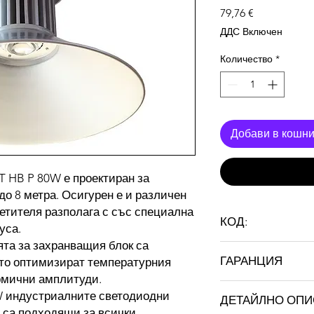
Цена
79,76 €
ДДС Включен
Количество
*
Добави в кошн
T HB P 80W е проектиран за
до 8 метра. Осигурен е и различен
ветителя разполага с със специална
КОД:
уса.
ята за захранващия блок са
ST HB P 80W
ГАРАНЦИЯ
ато оптимизират температурния
рмични амплитуди.
36 месеца
W индустриалните светодиодни
ДЕТАЙЛНО ОП
 са подходящи за всички