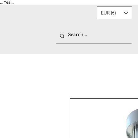
Yes
...
...
EUR (€)