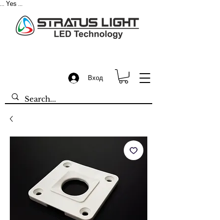
Yes
...
...
Вход