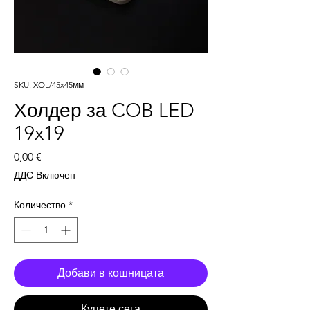
SKU: XOL/45x45мм
Холдер за COB LED
19x19
Цена
0,00 €
ДДС Включен
Количество
*
Добави в кошницата
Купете сега