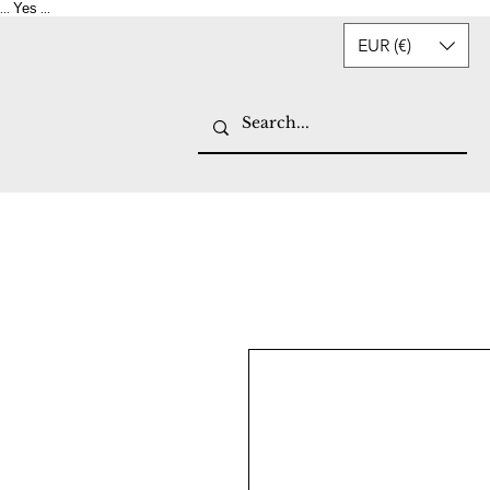
Yes
...
...
EUR (€)