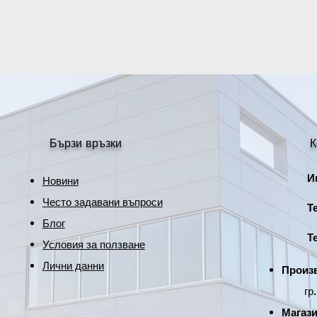
Емитер
Основа
Цветна температу
Светлиен поток
Размер
Бързи връзки
К
Гаранция
Име
Новини
* Гаранцията е ва
Често задавани въпроси
на светодиодите, п
Тел
мениджмънт и терм
Блог
пасти/лепила или г
Тел
Условия за ползване
коефицент на топл
Лични данни
Произв
гр. Р
Магази