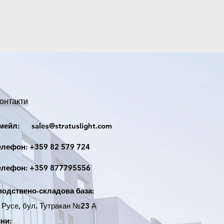
Epistar
Алуминий
ра
6000K
5600lm
72х52mm.
онтакти
3 Години!
йл:
sales@stratuslight.com
лидна при професионален монтаж
одходящ и адекватен термал
ефон:
+359 82 579 724
опроводими междинни контактни
рафитни подложки с подходящ
ефон:
+359 877795556
опроводимост!
одствено-складова база:
усе, бул. Тутракан №23 А
ни: