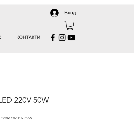
Вход
С
КОНТАКТИ
LED 220V 50W
C 220V CW 116Lm/W