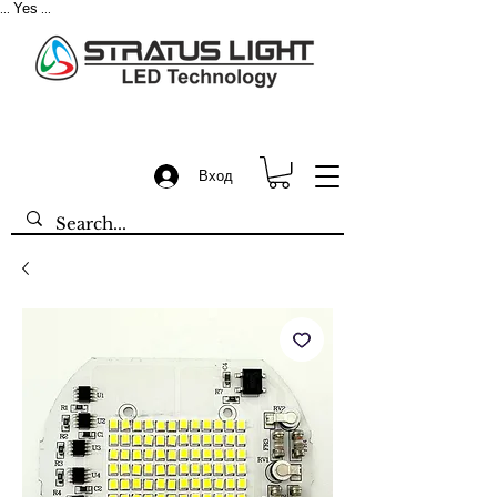
Yes
...
...
Вход