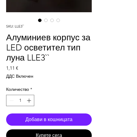
SKU: LLE3``
Алуминиев корпус за
LED осветител тип
луна LLE3``
Цена
1,11 €
ДДС Включен
Количество
*
Добави в кошницата
Купете сега