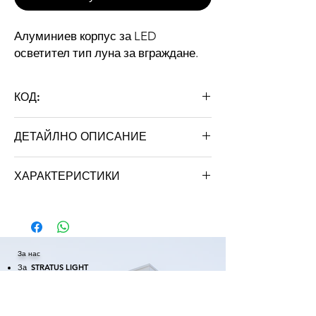
Алуминиев корпус за LED
осветител тип луна за вграждане.
КОД:
LLE3``
ДЕТАЙЛНО ОПИСАНИЕ
Тип
Луна за
ХАРАКТЕРИСТИКИ
вграждане
Марка:STRATUS LIGHT
Модел
LLE3``
Външен диаметър
108mm
За нас
За STRATUS LIGHT
Монтажен отвор
85mm
Сертификати
Гаранция
Височина
35mm
Нашите проекти