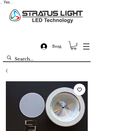
Yes
...
...
Вход