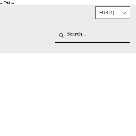
Yes
...
...
EUR (€)