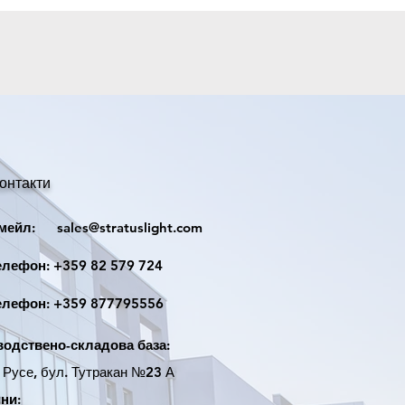
ост
60W
Метал
160 х 40 х 32 mm
онтакти
йл:
sales@stratuslight.com
ефон:
+359 82 579 724
ефон:
+359 877795556
одствено-складова база:
усе, бул. Тутракан №23 А
ни: