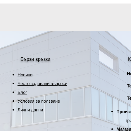
Максимална мощн
Корпус
Размери
Бързи връзки
К
Име
Новини
Често задавани въпроси
Тел
Блог
Тел
Условия за ползване
Лични данни
Произв
гр. Р
Магази