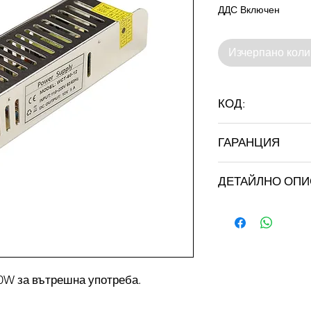
ДДС Включен
Изчерпано коли
КОД:
002-4 12V-60W SLIM
ГАРАНЦИЯ
24 месеца
ДЕТАЙЛНО ОП
Входно напрежен
AC
Изходно напреже
DC
0W за вътрешна употреба.
Изходен ток