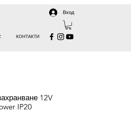
Вход
С
КОНТАКТИ
захранване 12V
ower IP20