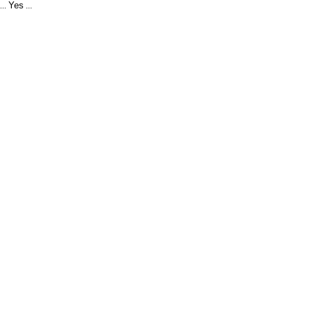
Yes
...
...