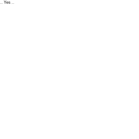
Yes
...
...