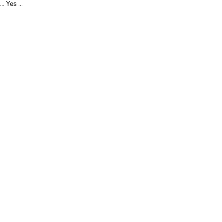
Yes
...
...