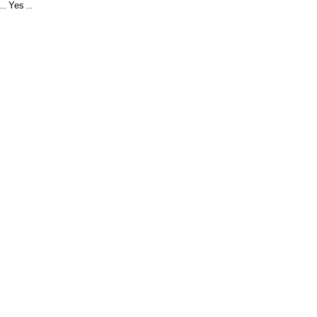
Yes
...
...